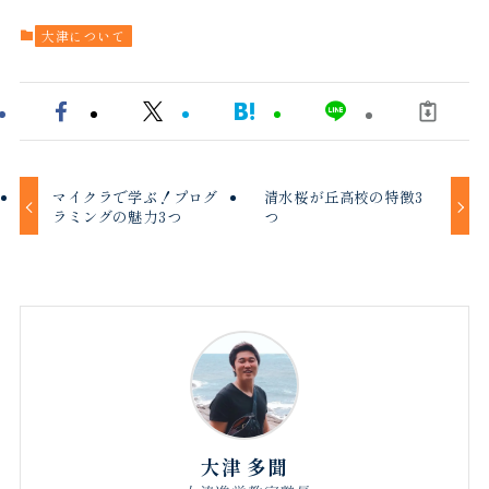
大津について
マイクラで学ぶ！プログ
清水桜が丘高校の特徴3
ラミングの魅力3つ
つ
大津 多聞